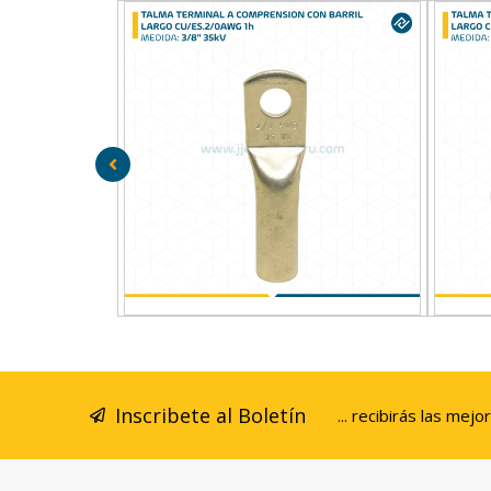
ENSION
TALMA TERMINAL A COMPRENSION
TALMA TER
0AWG 1h
CON BARRIL LARGO CU/ES.2/0AWG 1h
CON BARRI
3/8″ 35kV
Inscribete al Boletín
... recibirás las mejo