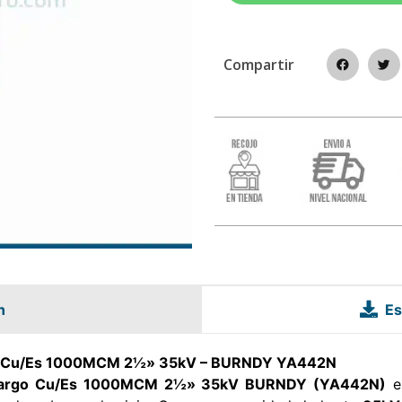
Compartir
n
Es
rgo Cu/Es 1000MCM 2½» 35kV – BURNDY YA442N
l Largo Cu/Es 1000MCM 2½» 35kV BURNDY (YA442N)
es