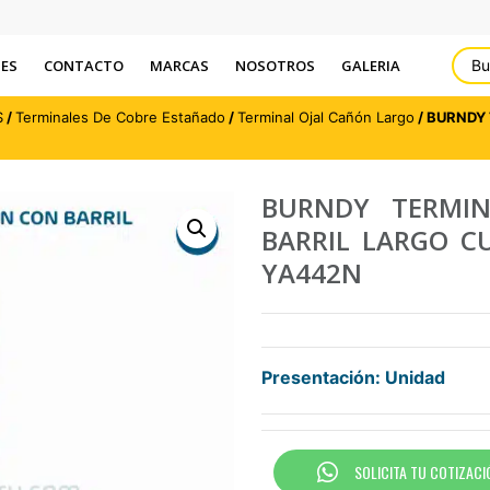
ES
CONTACTO
MARCAS
NOSOTROS
GALERIA
S
/
Terminales De Cobre Estañado
/
Terminal Ojal Cañón Largo
/ BURNDY
BURNDY TERMI
BARRIL LARGO CU
YA442N
Presentación: Unidad
SOLICITA TU COTIZACI