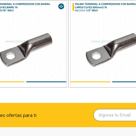
MINAL A COMPRENSION
TALMA TERMINAL A COMPRENSION
L LARGO CU/ES.8AWG 1h
CON BARRIL LARGO CU/ES.500mm2 1
5/16″ 35kV
1/2″ 35kV
res ofertas para ti