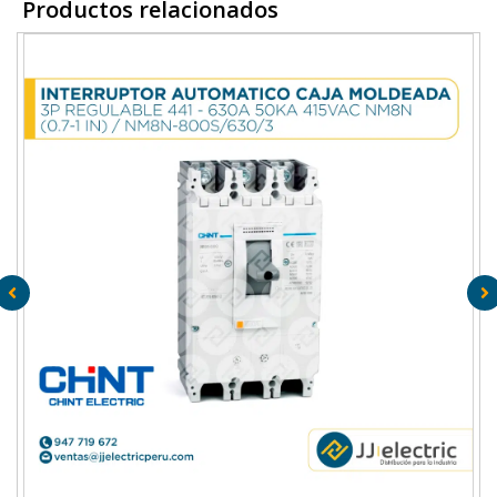
Productos relacionados
A
Interruptor Aut. Caja Moldeada 3P Regulable 441 – 630A
T
50Ka 415Vac Nm8N (0.7-1 In) / NM8N-800S/630/3 – CHINT