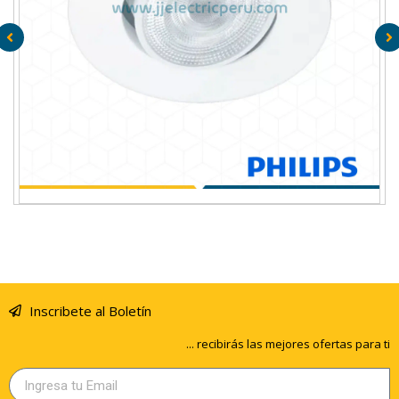
SPOT LED DIRIGIDO SL052 RD 070 6.2W 27K WH WV
EMPOTRABLE PHILIPS
Inscribete al Boletín
... recibirás las mejores ofertas para ti