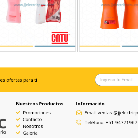
 DE PLASTICO PROTECCION UV
GUANTES AISLANTES MECANIC
/GUANTES AISLANTES CATU
CL0 T-9 NARANJA 500V C
res ofertas para ti
Nuestros Productos
Información
Promociones
Email: ventas @jjelectri
Contacto
Teléfono: +51 94771967
Nosotros
Galeria