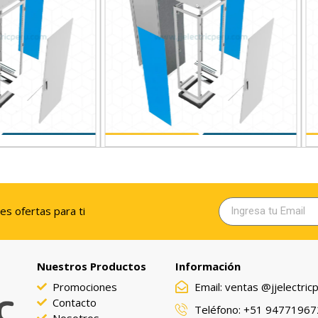
PLACA DE MONTAJE (PLACA 
TAPA LATERAL 2000X600
2000X800
res ofertas para ti
Nuestros Productos
Información
Promociones
Email: ventas @jjelectri
Contacto
Teléfono: +51 94771967
Nosotros