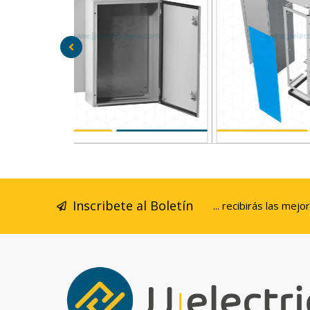
RA ADOSAR DE
 IP66 RAL7035
TAPA LATERAL 2000X800
Inscribete al Boletín
... recibirás las mejo