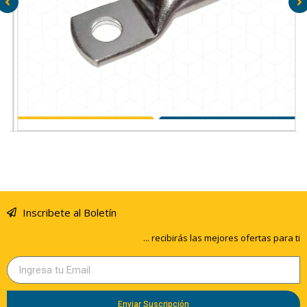
TALMA TERMINAL A COMPRENSION CON BARRIL LARGO
CU/ES.8AWG 1h 5/16″ 35kV
Inscribete al Boletín
... recibirás las mejores ofertas para ti
Enviar Suscripción