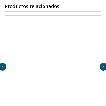
D
UNIÓN CONDUIT RGS 4″ – WEIFANG
Productos relacionados